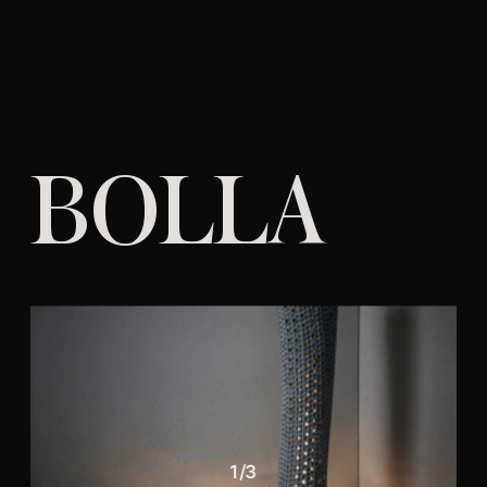
BOLLA
1
/
3